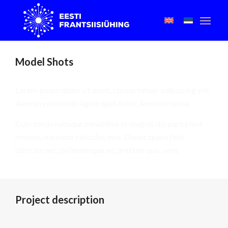
Model Shots
Lorem ipsum dolor sit amet, consectetuer adipiscing elit.
Aenean commodo ligula eget dolor. Aenean massa.
Cum sociis natoque penatibus et magnis dis parturient
montes, nascetur ridiculus mus. Donec quam felis,
ultricies nec, pellentesque eu, pretium quis, sem.
Project description
Lorem ipsum dolor sit amet, consectetuer adipiscing elit.