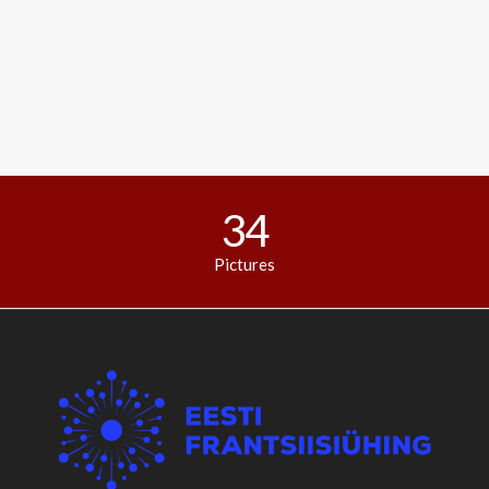
Aenean commodo ligula eget dolor. Aenean massa. Cum
sociis natoque penatibus et magnis dis parturient
montes, nascetur ridiculus mus. Donec quam felis,
ultricies nec, pellentesque eu, pretium quis, sem.
34
Pictures