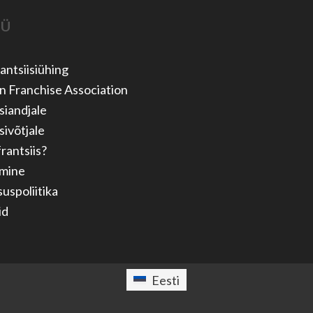
ÜÜ
antsiisiühing
n Franchise Association
siandjale
sivõtjale
rantsiis?
mine
uspoliitika
id
Eesti