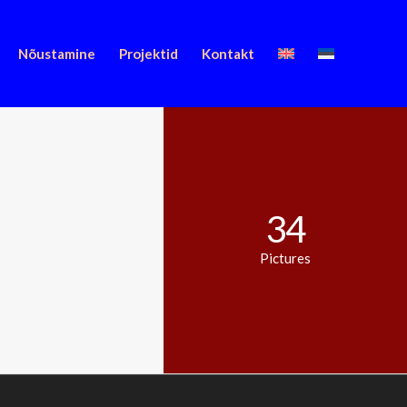
Nõustamine
Projektid
Kontakt
dipiscing elit.
34
n massa. Cum sociis
nt montes, nascetur
Pictures
nec, pellentesque