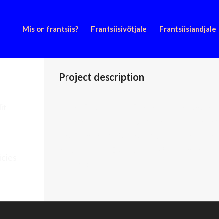
Mis on frantsiis?
Frantsiisivõtjale
Frantsiisiandjale
Project description
it.
Lorem ipsum dolor sit amet, consectetuer a
Aenean commodo ligula eget dolor. Aenea
natoque penatibus et magnis dis parturie
t
ridiculus mus. Donec quam felis, ultricies 
icies
eu, pretium quis, sem.