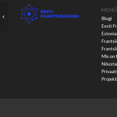
MEN
Fancy landscape
Blogi
Eesti Fr
Estonia
Frantsii
Frantsii
Mis on f
Nõusta
Privaats
Projekt