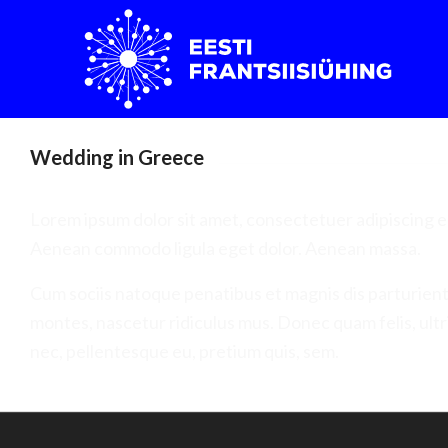
Wedding in Greece
Lorem ipsum dolor sit amet, consectetuer adipiscing el
Aenean commodo ligula eget dolor. Aenean massa.
Cum sociis natoque penatibus et magnis dis parturien
montes, nascetur ridiculus mus. Donec quam felis, ultr
nec, pellentesque eu, pretium quis, sem.